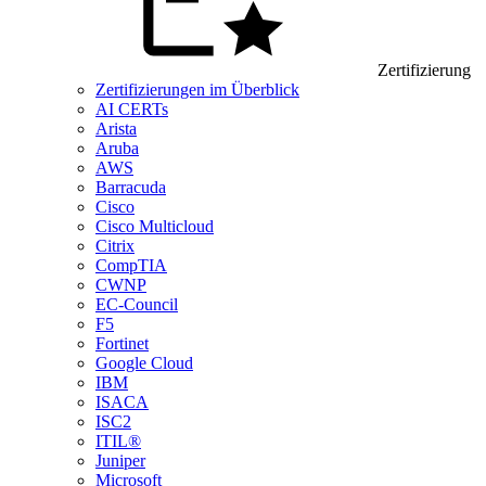
Zertifizierung
Zertifizierungen im Überblick
AI CERTs
Arista
Aruba
AWS
Barracuda
Cisco
Cisco Multicloud
Citrix
CompTIA
CWNP
EC-Council
F5
Fortinet
Google Cloud
IBM
ISACA
ISC2
ITIL®
Juniper
Microsoft