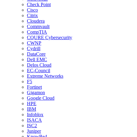
Check Point
Cisco
Citrix
Cloudera
Commvault
CompTIA
CQURE Cybersecurity
CWNP
Cydrill
DataCore
Dell EMC
Delos Cloud
EC-Council
Extreme Networks
F5
Fortinet
Gigamon
Google Cloud
HPE
IBM
Infoblox
ISACA
ISC2
Juniper
KnowBe4