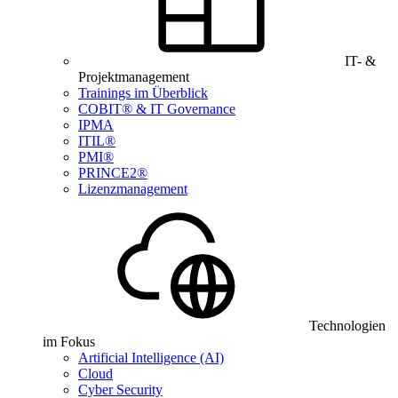
IT- &
Projektmanagement
Trainings im Überblick
COBIT® & IT Governance
IPMA
ITIL®
PMI®
PRINCE2®
Lizenzmanagement
Technologien
im Fokus
Artificial Intelligence (AI)
Cloud
Cyber Security