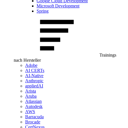
Google Cloud Development
Microsoft Development
Spring
Trainings
nach Hersteller
Adobe
AI CERTs
AI-Native
Anthropic
appliedAI
Arista
Aruba
Atlassian
Autodesk
AWS
Barracuda
Brocade
CertNexus