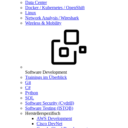
Data Center
Docker / Kubernetes / OpenShift
Linux
Network Analysis / Wireshark
Wireless & Mobility
Software Development
Trainings im Überblick
Git
C#
Python
SQL
Software Security (Cydrill)
Software Testing (ISTQB)
Herstellerspezifisch
AWS Development
Cisco DevNet