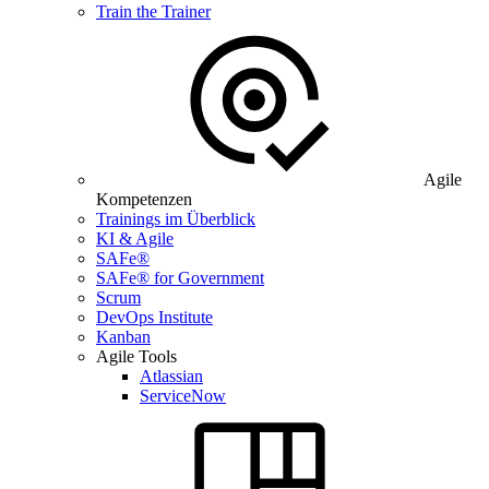
Train the Trainer
Agile
Kompetenzen
Trainings im Überblick
KI & Agile
SAFe®
SAFe® for Government
Scrum
DevOps Institute
Kanban
Agile Tools
Atlassian
ServiceNow