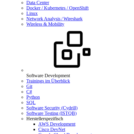
Data Center
Docker / Kubernetes / OpenShift
Linux
Network Analysis / Wireshark
Wireless & Mobility
Software Development
Trainings im Überblick
Git
C#
Python
SQL
Software Security (Cydrill)
Software Testing (ISTQB)
Herstellerspezifisch
AWS Development
Cisco DevNet