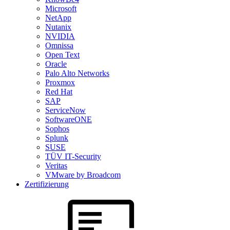
Microsoft
NetApp
Nutanix
NVIDIA
Omnissa
Open Text
Oracle
Palo Alto Networks
Proxmox
Red Hat
SAP
ServiceNow
SoftwareONE
Sophos
Splunk
SUSE
TÜV IT-Security
Veritas
VMware by Broadcom
Zertifizierung