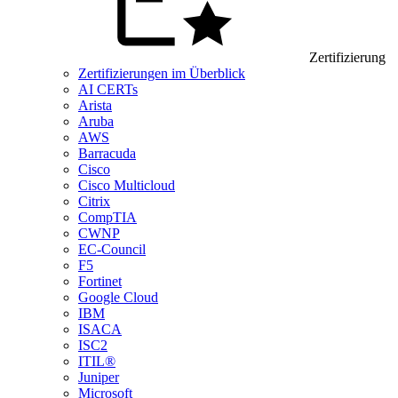
Zertifizierung
Zertifizierungen im Überblick
AI CERTs
Arista
Aruba
AWS
Barracuda
Cisco
Cisco Multicloud
Citrix
CompTIA
CWNP
EC-Council
F5
Fortinet
Google Cloud
IBM
ISACA
ISC2
ITIL®
Juniper
Microsoft