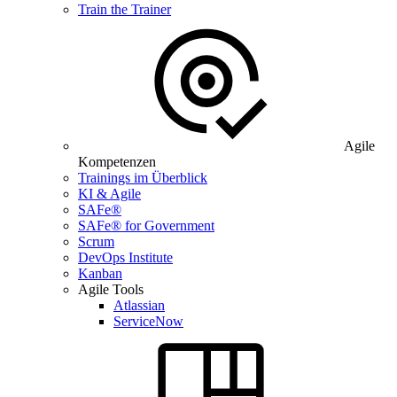
Train the Trainer
Agile
Kompetenzen
Trainings im Überblick
KI & Agile
SAFe®
SAFe® for Government
Scrum
DevOps Institute
Kanban
Agile Tools
Atlassian
ServiceNow