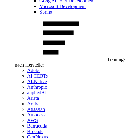
Google Cloud Development
Microsoft Development
Spring
Trainings
nach Hersteller
Adobe
AI CERTs
AI-Native
Anthropic
appliedAI
Arista
Aruba
Atlassian
Autodesk
AWS
Barracuda
Brocade
CertNexus