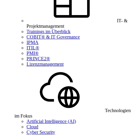
IT- &
Projektmanagement
Trainings im Überblick
COBIT® & IT Governance
IPMA
ITIL®
PMI®
PRINCE2®
Lizenzmanagement
Technologien
im Fokus
Artificial Intelligence (AI)
Cloud
Cyber Security