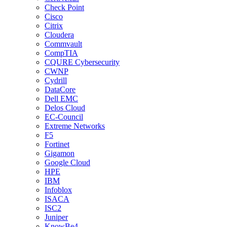
Check Point
Cisco
Citrix
Cloudera
Commvault
CompTIA
CQURE Cybersecurity
CWNP
Cydrill
DataCore
Dell EMC
Delos Cloud
EC-Council
Extreme Networks
F5
Fortinet
Gigamon
Google Cloud
HPE
IBM
Infoblox
ISACA
ISC2
Juniper
KnowBe4