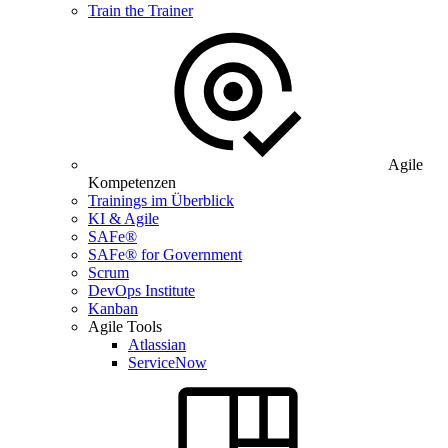
Train the Trainer
Agile
Kompetenzen
Trainings im Überblick
KI & Agile
SAFe®
SAFe® for Government
Scrum
DevOps Institute
Kanban
Agile Tools
Atlassian
ServiceNow