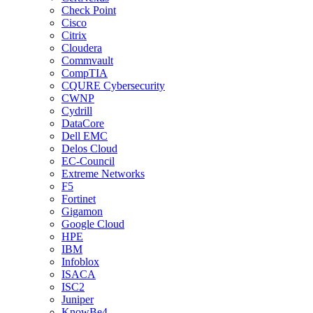
Check Point
Cisco
Citrix
Cloudera
Commvault
CompTIA
CQURE Cybersecurity
CWNP
Cydrill
DataCore
Dell EMC
Delos Cloud
EC-Council
Extreme Networks
F5
Fortinet
Gigamon
Google Cloud
HPE
IBM
Infoblox
ISACA
ISC2
Juniper
KnowBe4