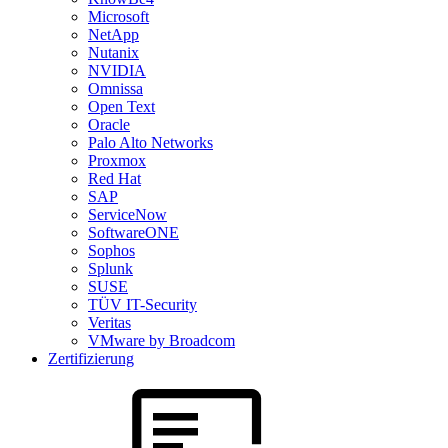
Microsoft
NetApp
Nutanix
NVIDIA
Omnissa
Open Text
Oracle
Palo Alto Networks
Proxmox
Red Hat
SAP
ServiceNow
SoftwareONE
Sophos
Splunk
SUSE
TÜV IT-Security
Veritas
VMware by Broadcom
Zertifizierung