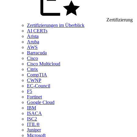
Zertifizierung
Zertifizierungen im Überblick
AI CERTs
Arista
Aruba
AWS
Barracuda
Cisco
Cisco Multicloud
Citrix
CompTIA
CWNP
EC-Council
F5
Fortinet
Google Cloud
IBM
ISACA
ISC2
ITIL®
Juniper
Microsoft