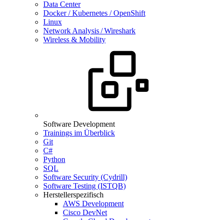
Data Center
Docker / Kubernetes / OpenShift
Linux
Network Analysis / Wireshark
Wireless & Mobility
Software Development
Trainings im Überblick
Git
C#
Python
SQL
Software Security (Cydrill)
Software Testing (ISTQB)
Herstellerspezifisch
AWS Development
Cisco DevNet