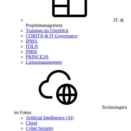
IT- &
Projektmanagement
Trainings im Überblick
COBIT® & IT Governance
IPMA
ITIL®
PMI®
PRINCE2®
Lizenzmanagement
Technologien
im Fokus
Artificial Intelligence (AI)
Cloud
Cyber Security