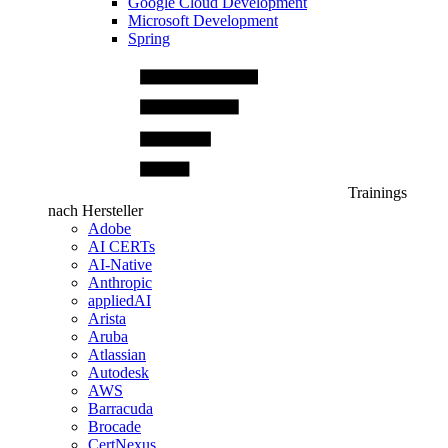
Google Cloud Development
Microsoft Development
Spring
Trainings
nach Hersteller
Adobe
AI CERTs
AI-Native
Anthropic
appliedAI
Arista
Aruba
Atlassian
Autodesk
AWS
Barracuda
Brocade
CertNexus