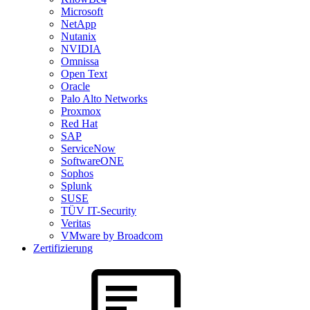
Microsoft
NetApp
Nutanix
NVIDIA
Omnissa
Open Text
Oracle
Palo Alto Networks
Proxmox
Red Hat
SAP
ServiceNow
SoftwareONE
Sophos
Splunk
SUSE
TÜV IT-Security
Veritas
VMware by Broadcom
Zertifizierung