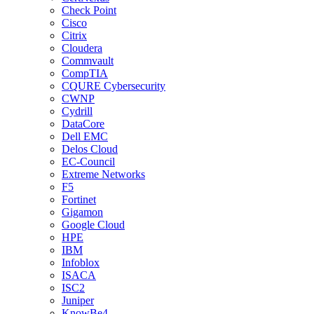
Check Point
Cisco
Citrix
Cloudera
Commvault
CompTIA
CQURE Cybersecurity
CWNP
Cydrill
DataCore
Dell EMC
Delos Cloud
EC-Council
Extreme Networks
F5
Fortinet
Gigamon
Google Cloud
HPE
IBM
Infoblox
ISACA
ISC2
Juniper
KnowBe4