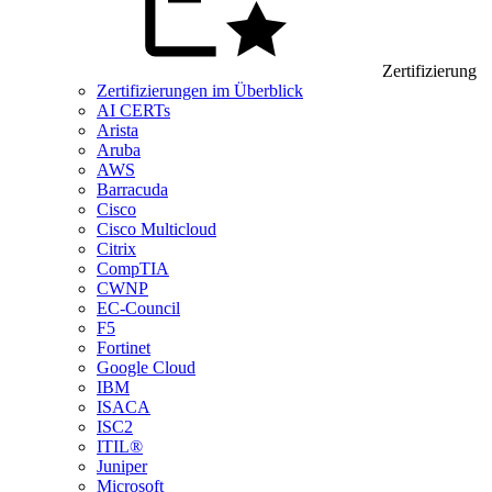
Zertifizierung
Zertifizierungen im Überblick
AI CERTs
Arista
Aruba
AWS
Barracuda
Cisco
Cisco Multicloud
Citrix
CompTIA
CWNP
EC-Council
F5
Fortinet
Google Cloud
IBM
ISACA
ISC2
ITIL®
Juniper
Microsoft