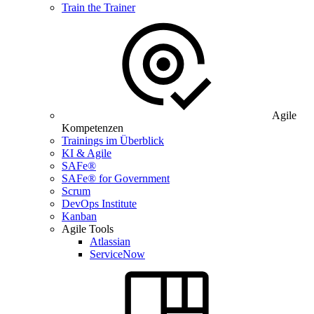
Train the Trainer
Agile
Kompetenzen
Trainings im Überblick
KI & Agile
SAFe®
SAFe® for Government
Scrum
DevOps Institute
Kanban
Agile Tools
Atlassian
ServiceNow