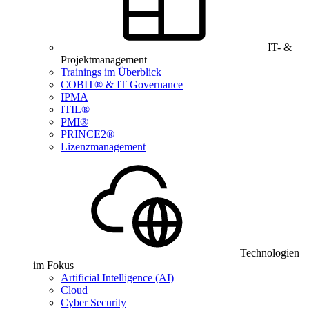
IT- &
Projektmanagement
Trainings im Überblick
COBIT® & IT Governance
IPMA
ITIL®
PMI®
PRINCE2®
Lizenzmanagement
Technologien
im Fokus
Artificial Intelligence (AI)
Cloud
Cyber Security