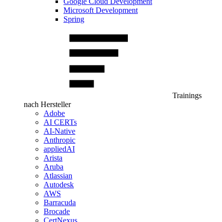
Google Cloud Development
Microsoft Development
Spring
Trainings
nach Hersteller
Adobe
AI CERTs
AI-Native
Anthropic
appliedAI
Arista
Aruba
Atlassian
Autodesk
AWS
Barracuda
Brocade
CertNexus