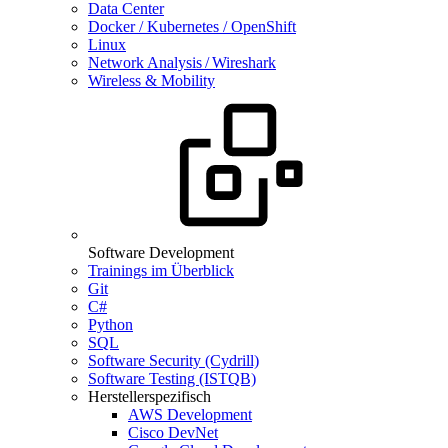
Data Center
Docker / Kubernetes / OpenShift
Linux
Network Analysis / Wireshark
Wireless & Mobility
Software Development
Trainings im Überblick
Git
C#
Python
SQL
Software Security (Cydrill)
Software Testing (ISTQB)
Herstellerspezifisch
AWS Development
Cisco DevNet