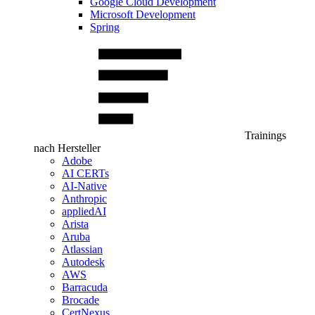
Google Cloud Development
Microsoft Development
Spring
Trainings
nach Hersteller
Adobe
AI CERTs
AI-Native
Anthropic
appliedAI
Arista
Aruba
Atlassian
Autodesk
AWS
Barracuda
Brocade
CertNexus