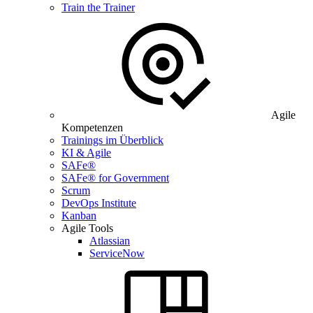
Train the Trainer
Agile
Kompetenzen
Trainings im Überblick
KI & Agile
SAFe®
SAFe® for Government
Scrum
DevOps Institute
Kanban
Agile Tools
Atlassian
ServiceNow