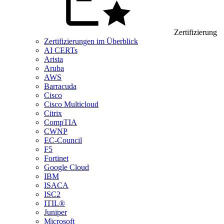
Zertifizierung
Zertifizierungen im Überblick
AI CERTs
Arista
Aruba
AWS
Barracuda
Cisco
Cisco Multicloud
Citrix
CompTIA
CWNP
EC-Council
F5
Fortinet
Google Cloud
IBM
ISACA
ISC2
ITIL®
Juniper
Microsoft