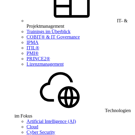
IT- &
Projektmanagement
Trainings im Überblick
COBIT® & IT Governance
IPMA
ITIL®
PMI®
PRINCE2®
Lizenzmanagement
Technologien
im Fokus
Artificial Intelligence (AI)
Cloud
Cyber Security