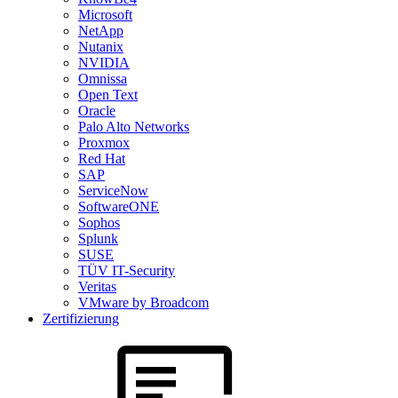
Microsoft
NetApp
Nutanix
NVIDIA
Omnissa
Open Text
Oracle
Palo Alto Networks
Proxmox
Red Hat
SAP
ServiceNow
SoftwareONE
Sophos
Splunk
SUSE
TÜV IT-Security
Veritas
VMware by Broadcom
Zertifizierung