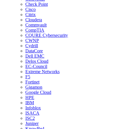
Check Point
Cisco
Citrix
Cloudera
Commvault
CompTIA
CQURE Cybersecurity
CWNP
Cydrill
DataCore
Dell EMC
Delos Cloud
EC-Council
Extreme Networks
F5
Fortinet
Gigamon
Google Cloud
HPE
IBM
Infoblox
ISACA
ISC2
Juniper
KnowBe4