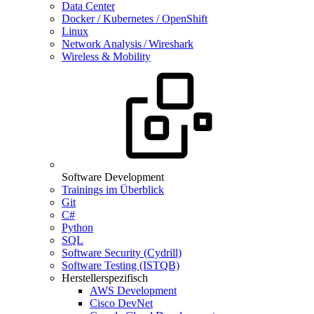
Data Center
Docker / Kubernetes / OpenShift
Linux
Network Analysis / Wireshark
Wireless & Mobility
Software Development
Trainings im Überblick
Git
C#
Python
SQL
Software Security (Cydrill)
Software Testing (ISTQB)
Herstellerspezifisch
AWS Development
Cisco DevNet