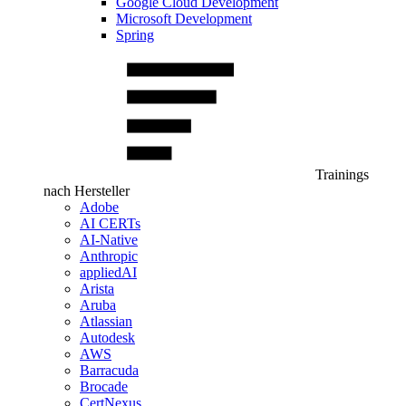
Google Cloud Development
Microsoft Development
Spring
Trainings
nach Hersteller
Adobe
AI CERTs
AI-Native
Anthropic
appliedAI
Arista
Aruba
Atlassian
Autodesk
AWS
Barracuda
Brocade
CertNexus