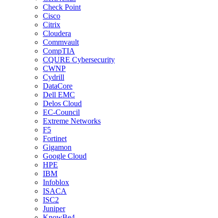
Check Point
Cisco
Citrix
Cloudera
Commvault
CompTIA
CQURE Cybersecurity
CWNP
Cydrill
DataCore
Dell EMC
Delos Cloud
EC-Council
Extreme Networks
F5
Fortinet
Gigamon
Google Cloud
HPE
IBM
Infoblox
ISACA
ISC2
Juniper
KnowBe4