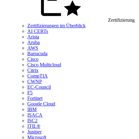
Zertifizierung
Zertifizierungen im Überblick
AI CERTs
Arista
Aruba
AWS
Barracuda
Cisco
Cisco Multicloud
Citrix
CompTIA
CWNP
EC-Council
F5
Fortinet
Google Cloud
IBM
ISACA
ISC2
ITIL®
Juniper
Microsoft