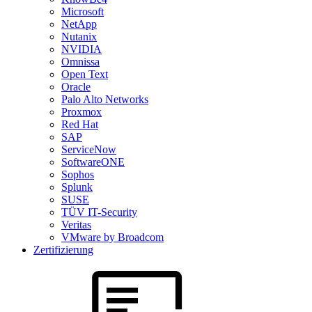
Microsoft
NetApp
Nutanix
NVIDIA
Omnissa
Open Text
Oracle
Palo Alto Networks
Proxmox
Red Hat
SAP
ServiceNow
SoftwareONE
Sophos
Splunk
SUSE
TÜV IT-Security
Veritas
VMware by Broadcom
Zertifizierung