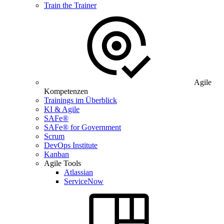
Train the Trainer
Agile
Kompetenzen
Trainings im Überblick
KI & Agile
SAFe®
SAFe® for Government
Scrum
DevOps Institute
Kanban
Agile Tools
Atlassian
ServiceNow