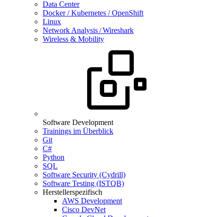
Data Center
Docker / Kubernetes / OpenShift
Linux
Network Analysis / Wireshark
Wireless & Mobility
Software Development
Trainings im Überblick
Git
C#
Python
SQL
Software Security (Cydrill)
Software Testing (ISTQB)
Herstellerspezifisch
AWS Development
Cisco DevNet