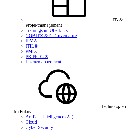
IT- &
Projektmanagement
Trainings im Überblick
COBIT® & IT Governance
IPMA
ITIL®
PMI®
PRINCE2®
Lizenzmanagement
Technologien
im Fokus
Artificial Intelligence (AI)
Cloud
Cyber Security