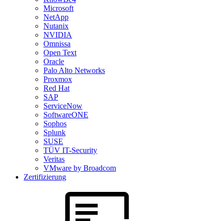
Microsoft
NetApp
Nutanix
NVIDIA
Omnissa
Open Text
Oracle
Palo Alto Networks
Proxmox
Red Hat
SAP
ServiceNow
SoftwareONE
Sophos
Splunk
SUSE
TÜV IT-Security
Veritas
VMware by Broadcom
Zertifizierung