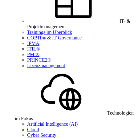
IT- &
Projektmanagement
Trainings im Überblick
COBIT® & IT Governance
IPMA
ITIL®
PMI®
PRINCE2®
Lizenzmanagement
Technologien
im Fokus
Artificial Intelligence (AI)
Cloud
Cyber Security