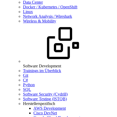
Data Center
Docker / Kubernetes / OpenShift
Linux
Network Analysis / Wireshark
Wireless & Mobility
Software Development
Trainings im Überblick
Git
C#
Python
SQL
Software Security (Cydrill)
Software Testing (ISTQB)
Herstellerspezifisch
AWS Development
Cisco DevNet