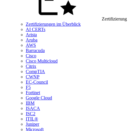
Zertifizierung
Zertifizierungen im Überblick
AI CERTs
Arista
Aruba
AWS
Barracuda
Cisco
Cisco Multicloud
Citrix
CompTIA
CWNP
EC-Council
F5
Fortinet
Google Cloud
IBM
ISACA
ISC2
ITIL®
Juniper
Microsoft