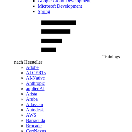
Google Cloud Development
Microsoft Development
Spring
Trainings
nach Hersteller
Adobe
AI CERTs
AI-Native
Anthropic
appliedAI
Arista
Aruba
Atlassian
Autodesk
AWS
Barracuda
Brocade
CertNexus