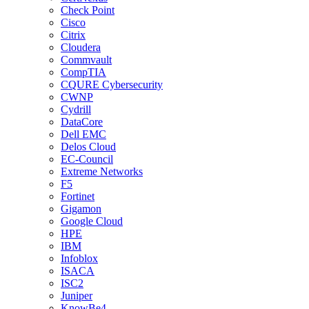
Check Point
Cisco
Citrix
Cloudera
Commvault
CompTIA
CQURE Cybersecurity
CWNP
Cydrill
DataCore
Dell EMC
Delos Cloud
EC-Council
Extreme Networks
F5
Fortinet
Gigamon
Google Cloud
HPE
IBM
Infoblox
ISACA
ISC2
Juniper
KnowBe4