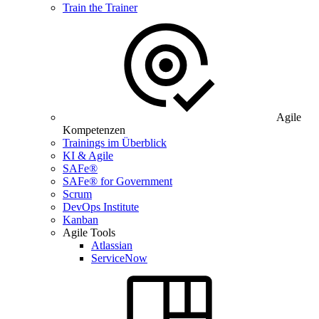
Train the Trainer
Agile
Kompetenzen
Trainings im Überblick
KI & Agile
SAFe®
SAFe® for Government
Scrum
DevOps Institute
Kanban
Agile Tools
Atlassian
ServiceNow