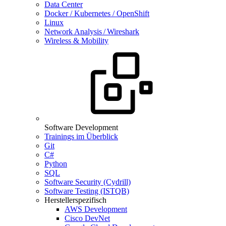
Data Center
Docker / Kubernetes / OpenShift
Linux
Network Analysis / Wireshark
Wireless & Mobility
Software Development
Trainings im Überblick
Git
C#
Python
SQL
Software Security (Cydrill)
Software Testing (ISTQB)
Herstellerspezifisch
AWS Development
Cisco DevNet