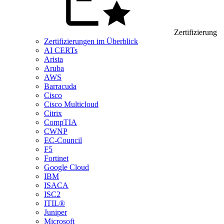
Zertifizierung
Zertifizierungen im Überblick
AI CERTs
Arista
Aruba
AWS
Barracuda
Cisco
Cisco Multicloud
Citrix
CompTIA
CWNP
EC-Council
F5
Fortinet
Google Cloud
IBM
ISACA
ISC2
ITIL®
Juniper
Microsoft