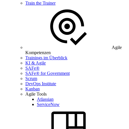
Train the Trainer
Agile
Kompetenzen
Trainings im Überblick
KI & Agile
SAFe®
SAFe® for Government
Scrum
DevOps Institute
Kanban
Agile Tools
Atlassian
ServiceNow