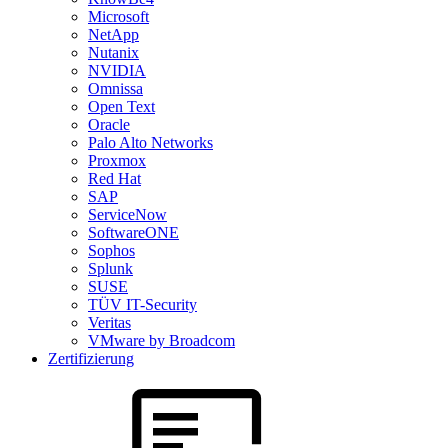
Microsoft
NetApp
Nutanix
NVIDIA
Omnissa
Open Text
Oracle
Palo Alto Networks
Proxmox
Red Hat
SAP
ServiceNow
SoftwareONE
Sophos
Splunk
SUSE
TÜV IT-Security
Veritas
VMware by Broadcom
Zertifizierung