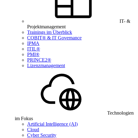
IT- &
Projektmanagement
Trainings im Überblick
COBIT® & IT Governance
IPMA
ITIL®
PMI®
PRINCE2®
Lizenzmanagement
Technologien
im Fokus
Artificial Intelligence (AI)
Cloud
Cyber Security