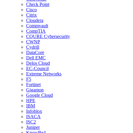
Check Point
Cisco
Citrix
Cloudera
Commvault
CompTIA
CQURE Cybersecurity
CWNP
Cydrill
DataCore
Dell EMC
Delos Cloud
EC-Council
Extreme Networks
F5
Fortinet
Gigamon
Google Cloud
HPE
IBM
Infoblox
ISACA
ISC2
Juniper
KnowBe4