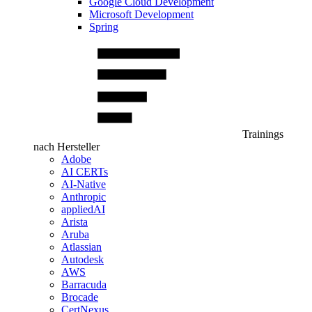
Google Cloud Development
Microsoft Development
Spring
Trainings
nach Hersteller
Adobe
AI CERTs
AI-Native
Anthropic
appliedAI
Arista
Aruba
Atlassian
Autodesk
AWS
Barracuda
Brocade
CertNexus