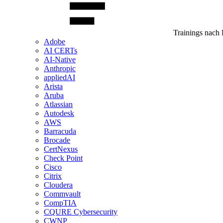
Trainings nach 
Adobe
AI CERTs
AI-Native
Anthropic
appliedAI
Arista
Aruba
Atlassian
Autodesk
AWS
Barracuda
Brocade
CertNexus
Check Point
Cisco
Citrix
Cloudera
Commvault
CompTIA
CQURE Cybersecurity
CWNP