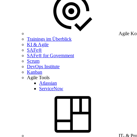
Agile Ko
Trainings im Überblick
KI & Agile
SAFe®
SAFe® for Government
Scrum
DevOps Institute
Kanban
Agile Tools
Atlassian
ServiceNow
IT- & Pr