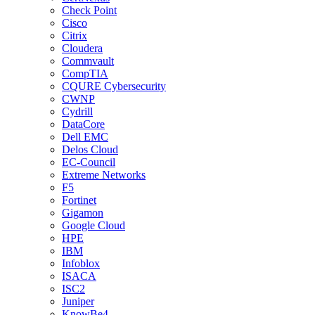
Check Point
Cisco
Citrix
Cloudera
Commvault
CompTIA
CQURE Cybersecurity
CWNP
Cydrill
DataCore
Dell EMC
Delos Cloud
EC-Council
Extreme Networks
F5
Fortinet
Gigamon
Google Cloud
HPE
IBM
Infoblox
ISACA
ISC2
Juniper
KnowBe4