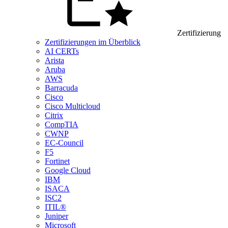
Zertifizierung
Zertifizierungen im Überblick
AI CERTs
Arista
Aruba
AWS
Barracuda
Cisco
Cisco Multicloud
Citrix
CompTIA
CWNP
EC-Council
F5
Fortinet
Google Cloud
IBM
ISACA
ISC2
ITIL®
Juniper
Microsoft