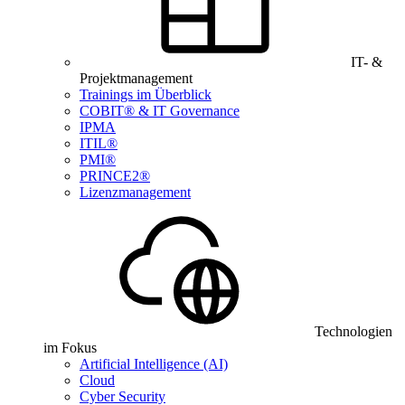
IT- &
Projektmanagement
Trainings im Überblick
COBIT® & IT Governance
IPMA
ITIL®
PMI®
PRINCE2®
Lizenzmanagement
Technologien
im Fokus
Artificial Intelligence (AI)
Cloud
Cyber Security