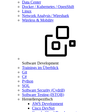
Data Center
Docker / Kubernetes / OpenShift
Linux
Network Analysis / Wireshark
Wireless & Mobility
Software Development
Trainings im Überblick
Git
C#
Python
SQL
Software Security (Cydrill)
Software Testing (ISTQB)
Herstellerspezifisch
AWS Development
Cisco DevNet