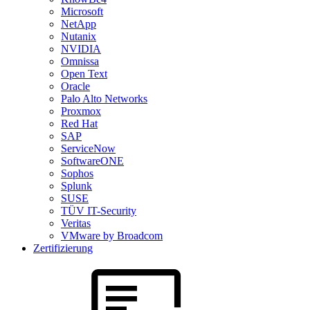
Microsoft
NetApp
Nutanix
NVIDIA
Omnissa
Open Text
Oracle
Palo Alto Networks
Proxmox
Red Hat
SAP
ServiceNow
SoftwareONE
Sophos
Splunk
SUSE
TÜV IT-Security
Veritas
VMware by Broadcom
Zertifizierung