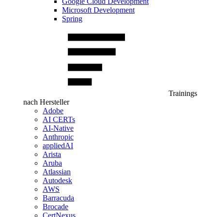
Google Cloud Development
Microsoft Development
Spring
Trainings
nach Hersteller
Adobe
AI CERTs
AI-Native
Anthropic
appliedAI
Arista
Aruba
Atlassian
Autodesk
AWS
Barracuda
Brocade
CertNexus