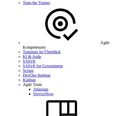
Train the Trainer
Agile
Kompetenzen
Trainings im Überblick
KI & Agile
SAFe®
SAFe® for Government
Scrum
DevOps Institute
Kanban
Agile Tools
Atlassian
ServiceNow