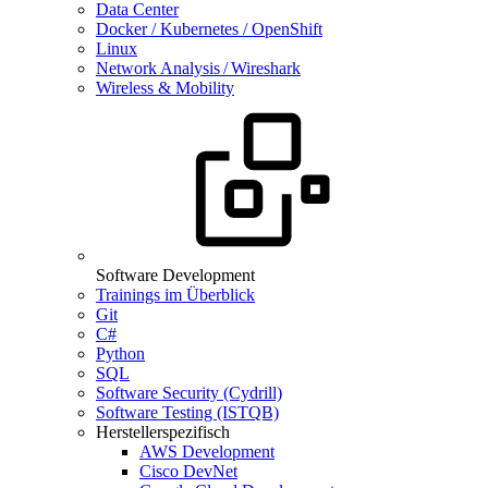
Data Center
Docker / Kubernetes / OpenShift
Linux
Network Analysis / Wireshark
Wireless & Mobility
Software Development
Trainings im Überblick
Git
C#
Python
SQL
Software Security (Cydrill)
Software Testing (ISTQB)
Herstellerspezifisch
AWS Development
Cisco DevNet