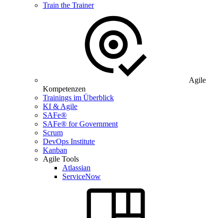
Train the Trainer
Agile
Kompetenzen
Trainings im Überblick
KI & Agile
SAFe®
SAFe® for Government
Scrum
DevOps Institute
Kanban
Agile Tools
Atlassian
ServiceNow