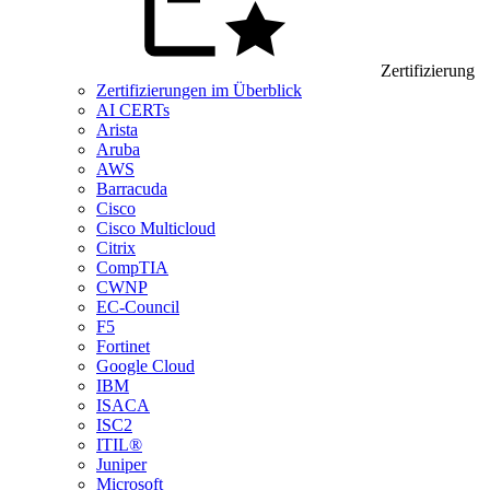
Zertifizierung
Zertifizierungen im Überblick
AI CERTs
Arista
Aruba
AWS
Barracuda
Cisco
Cisco Multicloud
Citrix
CompTIA
CWNP
EC-Council
F5
Fortinet
Google Cloud
IBM
ISACA
ISC2
ITIL®
Juniper
Microsoft