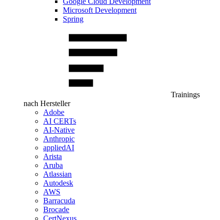
Google Cloud Development
Microsoft Development
Spring
Trainings
nach Hersteller
Adobe
AI CERTs
AI-Native
Anthropic
appliedAI
Arista
Aruba
Atlassian
Autodesk
AWS
Barracuda
Brocade
CertNexus