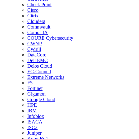
Check Point
Cisco
Citrix
Cloudera
Commvault
CompTIA
CQURE Cybersecurity
CWNP
Cydrill
DataCore
Dell EMC
Delos Cloud
EC-Council
Extreme Networks
F5
Fortinet
Gigamon
Google Cloud
HPE
IBM
Infoblox
ISACA
ISC2
Juniper
KnowBe4