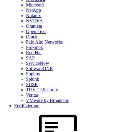
Microsoft
NetApp
Nutanix
NVIDIA
Omnissa
Open Text
Oracle
Palo Alto Networks
Proxmox
Red Hat
SAP
ServiceNow
SoftwareONE
Sophos
Splunk
SUSE
TÜV IT-Security
Veritas
VMware by Broadcom
Zertifizierung