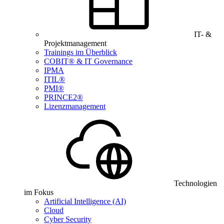
IT- &
Projektmanagement
Trainings im Überblick
COBIT® & IT Governance
IPMA
ITIL®
PMI®
PRINCE2®
Lizenzmanagement
Technologien
im Fokus
Artificial Intelligence (AI)
Cloud
Cyber Security