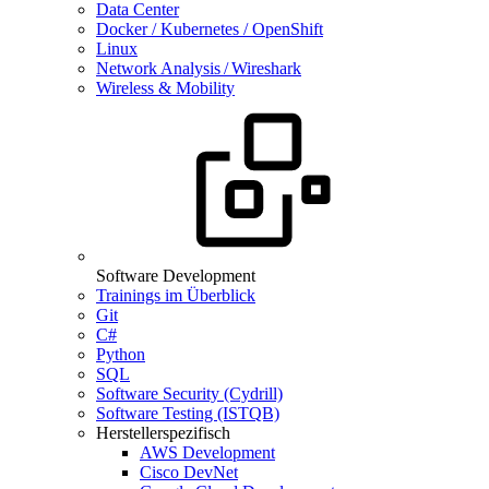
Data Center
Docker / Kubernetes / OpenShift
Linux
Network Analysis / Wireshark
Wireless & Mobility
Software Development
Trainings im Überblick
Git
C#
Python
SQL
Software Security (Cydrill)
Software Testing (ISTQB)
Herstellerspezifisch
AWS Development
Cisco DevNet