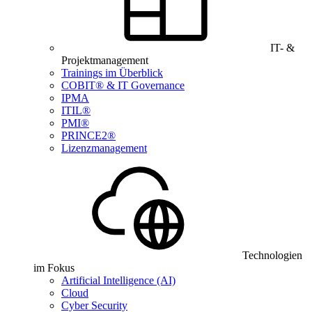
IT- &
Projektmanagement
Trainings im Überblick
COBIT® & IT Governance
IPMA
ITIL®
PMI®
PRINCE2®
Lizenzmanagement
Technologien
im Fokus
Artificial Intelligence (AI)
Cloud
Cyber Security