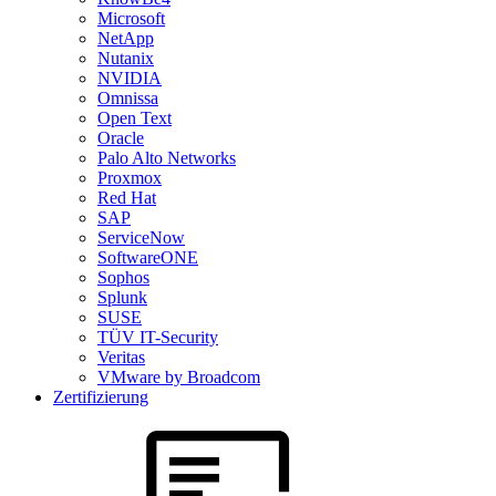
Microsoft
NetApp
Nutanix
NVIDIA
Omnissa
Open Text
Oracle
Palo Alto Networks
Proxmox
Red Hat
SAP
ServiceNow
SoftwareONE
Sophos
Splunk
SUSE
TÜV IT-Security
Veritas
VMware by Broadcom
Zertifizierung