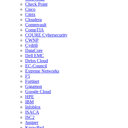
Check Point
Cisco
Citrix
Cloudera
Commvault
CompTIA
CQURE Cybersecurity
CWNP
Cydrill
DataCore
Dell EMC
Delos Cloud
EC-Council
Extreme Networks
F5
Fortinet
Gigamon
Google Cloud
HPE
IBM
Infoblox
ISACA
ISC2
Juniper
KnowBe4