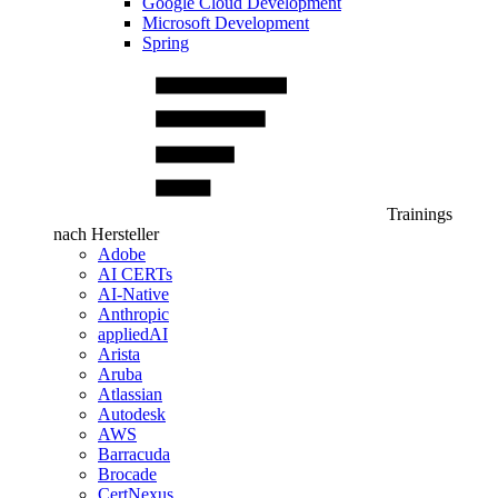
Google Cloud Development
Microsoft Development
Spring
Trainings
nach Hersteller
Adobe
AI CERTs
AI-Native
Anthropic
appliedAI
Arista
Aruba
Atlassian
Autodesk
AWS
Barracuda
Brocade
CertNexus