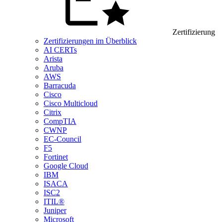
Zertifizierung
Zertifizierungen im Überblick
AI CERTs
Arista
Aruba
AWS
Barracuda
Cisco
Cisco Multicloud
Citrix
CompTIA
CWNP
EC-Council
F5
Fortinet
Google Cloud
IBM
ISACA
ISC2
ITIL®
Juniper
Microsoft