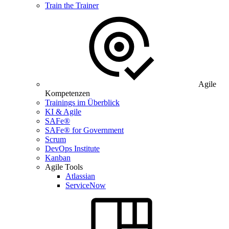
Train the Trainer
Agile
Kompetenzen
Trainings im Überblick
KI & Agile
SAFe®
SAFe® for Government
Scrum
DevOps Institute
Kanban
Agile Tools
Atlassian
ServiceNow