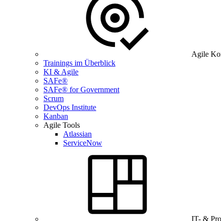
Agile Ko
Trainings im Überblick
KI & Agile
SAFe®
SAFe® for Government
Scrum
DevOps Institute
Kanban
Agile Tools
Atlassian
ServiceNow
IT- & Pr