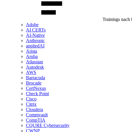
Trainings nach 
Adobe
AI CERTs
AI-Native
Anthropic
appliedAI
Arista
Aruba
Atlassian
Autodesk
AWS
Barracuda
Brocade
CertNexus
Check Point
Cisco
Citrix
Cloudera
Commvault
CompTIA
CQURE Cybersecurity
CWNP