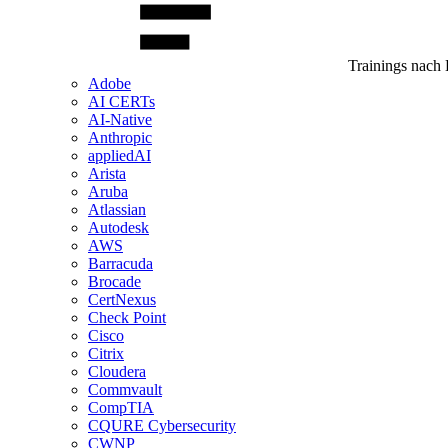
Trainings nach 
Adobe
AI CERTs
AI-Native
Anthropic
appliedAI
Arista
Aruba
Atlassian
Autodesk
AWS
Barracuda
Brocade
CertNexus
Check Point
Cisco
Citrix
Cloudera
Commvault
CompTIA
CQURE Cybersecurity
CWNP