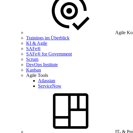
Agile Ko
Trainings im Überblick
KI & Agile
SAFe®
SAFe® for Government
Scrum
DevOps Institute
Kanban
Agile Tools
Atlassian
ServiceNow
IT- & Pr