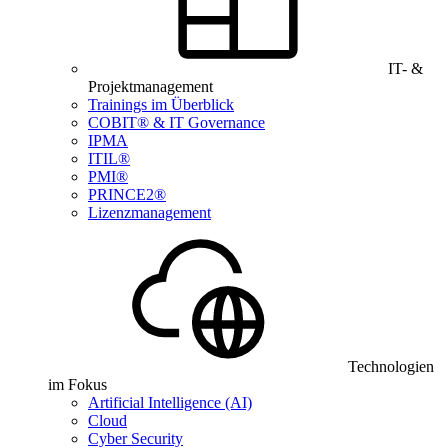
IT- &
Projektmanagement
Trainings im Überblick
COBIT® & IT Governance
IPMA
ITIL®
PMI®
PRINCE2®
Lizenzmanagement
Technologien
im Fokus
Artificial Intelligence (AI)
Cloud
Cyber Security