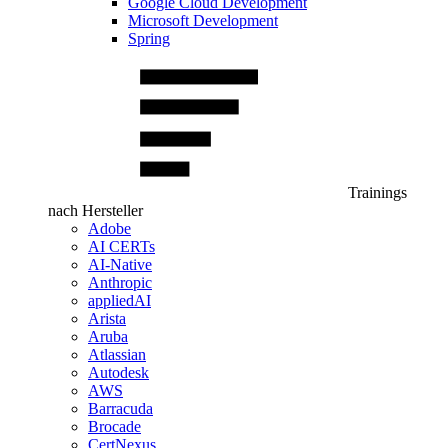
Google Cloud Development
Microsoft Development
Spring
Trainings
nach Hersteller
Adobe
AI CERTs
AI-Native
Anthropic
appliedAI
Arista
Aruba
Atlassian
Autodesk
AWS
Barracuda
Brocade
CertNexus