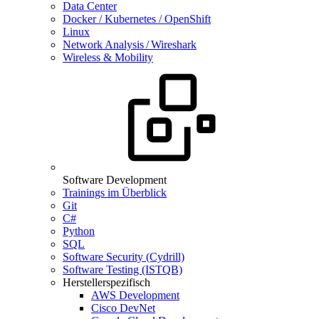
Data Center
Docker / Kubernetes / OpenShift
Linux
Network Analysis / Wireshark
Wireless & Mobility
Software Development
Trainings im Überblick
Git
C#
Python
SQL
Software Security (Cydrill)
Software Testing (ISTQB)
Herstellerspezifisch
AWS Development
Cisco DevNet