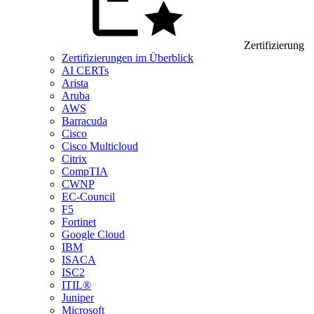
Zertifizierung
Zertifizierungen im Überblick
AI CERTs
Arista
Aruba
AWS
Barracuda
Cisco
Cisco Multicloud
Citrix
CompTIA
CWNP
EC-Council
F5
Fortinet
Google Cloud
IBM
ISACA
ISC2
ITIL®
Juniper
Microsoft