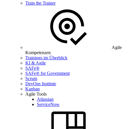
Train the Trainer
Agile
Kompetenzen
Trainings im Überblick
KI & Agile
SAFe®
SAFe® for Government
Scrum
DevOps Institute
Kanban
Agile Tools
Atlassian
ServiceNow