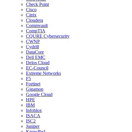
Check Point
Cisco
Citrix
Cloudera
Commvault
CompTIA
CQURE Cybersecurity
CWNP
Cydrill
DataCore
Dell EMC
Delos Cloud
EC-Council
Extreme Networks
F5
Fortinet
Gigamon
Google Cloud
HPE
IBM
Infoblox
ISACA
ISC2
Juniper
KnowBe4