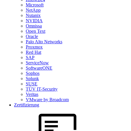
Microsoft
NetApp
Nutanix
NVIDIA
Omnissa
Open Text
Oracle
Palo Alto Networks
Proxmox
Red Hat
SAP
ServiceNow
SoftwareONE
Sophos
Splunk
SUSE
TÜV IT-Security
Veritas
VMware by Broadcom
Zertifizierung