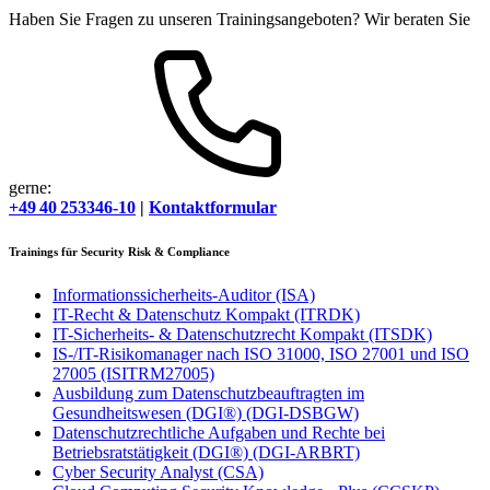
Haben Sie Fragen zu unseren Trainingsangeboten? Wir beraten Sie
gerne:
+49 40 253346-10
|
Kontaktformular
Trainings für Security Risk & Compliance
Informationssicherheits-Auditor
(ISA)
IT-Recht & Datenschutz Kompakt
(ITRDK)
IT-Sicherheits- & Datenschutzrecht Kompakt
(ITSDK)
IS-/IT-Risikomanager nach ISO 31000, ISO 27001 und ISO
27005
(ISITRM27005)
Ausbildung zum Datenschutzbeauftragten im
Gesundheitswesen (DGI®)
(DGI-DSBGW)
Datenschutzrechtliche Aufgaben und Rechte bei
Betriebsratstätigkeit (DGI®)
(DGI-ARBRT)
Cyber Security Analyst
(CSA)