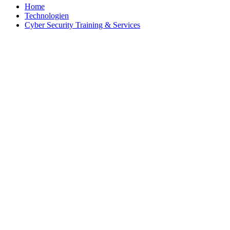
Home
Technologien
Cyber Security Training & Services
Security
Management
Risk
&
Compliance