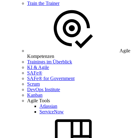
Train the Trainer
Agile
Kompetenzen
Trainings im Überblick
KI & Agile
SAFe®
SAFe® for Government
Scrum
DevOps Institute
Kanban
Agile Tools
Atlassian
ServiceNow