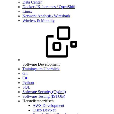
Data Center
Docker / Kubernetes / OpenShift
Linux
Network Analysis / Wireshark
Wireless & Mobility
Software Development
Trainings im Überblick
Git
C#
Python
SQL
Software Security (Cydrill)
Software Testing (ISTQB)
Herstellerspezifisch
AWS Development
Cisco DevNet