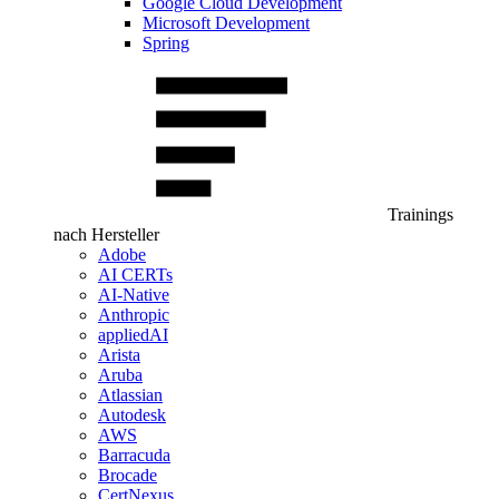
Google Cloud Development
Microsoft Development
Spring
Trainings
nach Hersteller
Adobe
AI CERTs
AI-Native
Anthropic
appliedAI
Arista
Aruba
Atlassian
Autodesk
AWS
Barracuda
Brocade
CertNexus