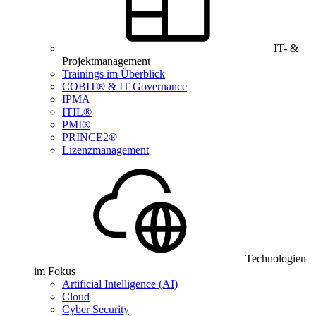
IT- &
Projektmanagement
Trainings im Überblick
COBIT® & IT Governance
IPMA
ITIL®
PMI®
PRINCE2®
Lizenzmanagement
Technologien
im Fokus
Artificial Intelligence (AI)
Cloud
Cyber Security