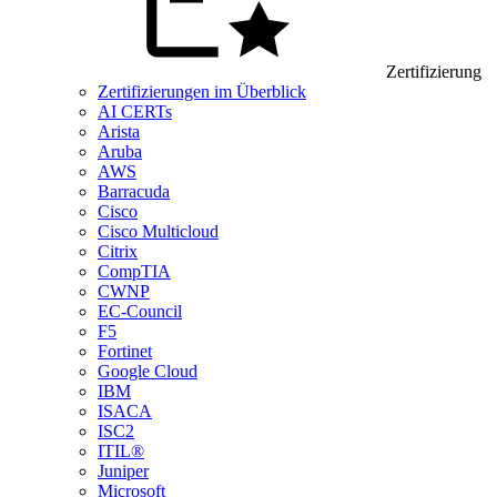
Zertifizierung
Zertifizierungen im Überblick
AI CERTs
Arista
Aruba
AWS
Barracuda
Cisco
Cisco Multicloud
Citrix
CompTIA
CWNP
EC-Council
F5
Fortinet
Google Cloud
IBM
ISACA
ISC2
ITIL®
Juniper
Microsoft