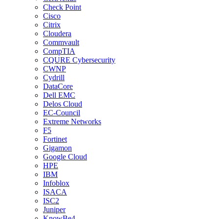
Check Point
Cisco
Citrix
Cloudera
Commvault
CompTIA
CQURE Cybersecurity
CWNP
Cydrill
DataCore
Dell EMC
Delos Cloud
EC-Council
Extreme Networks
F5
Fortinet
Gigamon
Google Cloud
HPE
IBM
Infoblox
ISACA
ISC2
Juniper
KnowBe4