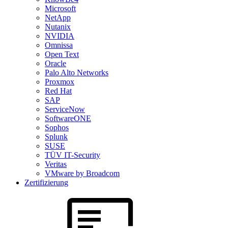
Microsoft
NetApp
Nutanix
NVIDIA
Omnissa
Open Text
Oracle
Palo Alto Networks
Proxmox
Red Hat
SAP
ServiceNow
SoftwareONE
Sophos
Splunk
SUSE
TÜV IT-Security
Veritas
VMware by Broadcom
Zertifizierung