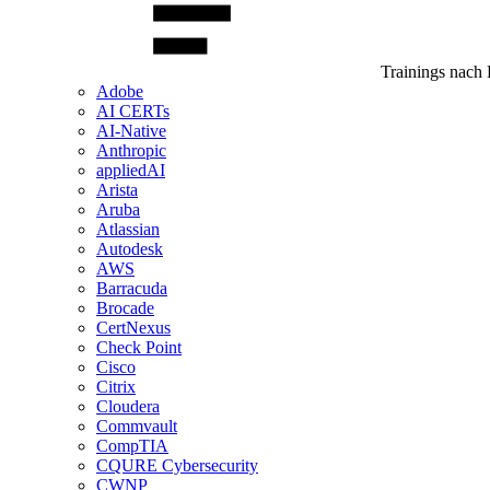
Trainings nach 
Adobe
AI CERTs
AI-Native
Anthropic
appliedAI
Arista
Aruba
Atlassian
Autodesk
AWS
Barracuda
Brocade
CertNexus
Check Point
Cisco
Citrix
Cloudera
Commvault
CompTIA
CQURE Cybersecurity
CWNP