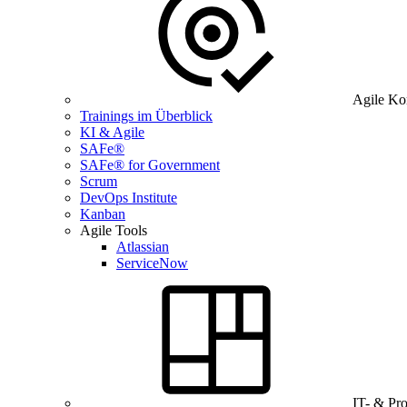
Agile Ko
Trainings im Überblick
KI & Agile
SAFe®
SAFe® for Government
Scrum
DevOps Institute
Kanban
Agile Tools
Atlassian
ServiceNow
IT- & Pr