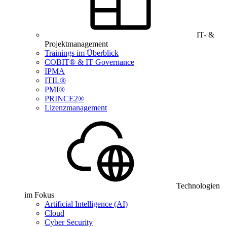
IT- &
Projektmanagement
Trainings im Überblick
COBIT® & IT Governance
IPMA
ITIL®
PMI®
PRINCE2®
Lizenzmanagement
Technologien
im Fokus
Artificial Intelligence (AI)
Cloud
Cyber Security