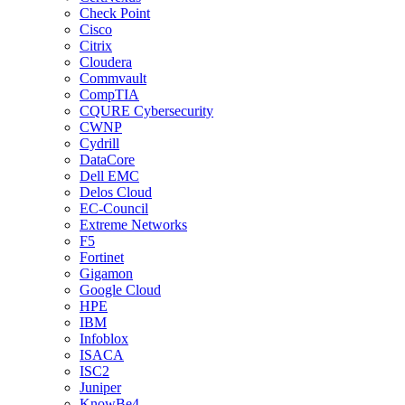
Check Point
Cisco
Citrix
Cloudera
Commvault
CompTIA
CQURE Cybersecurity
CWNP
Cydrill
DataCore
Dell EMC
Delos Cloud
EC-Council
Extreme Networks
F5
Fortinet
Gigamon
Google Cloud
HPE
IBM
Infoblox
ISACA
ISC2
Juniper
KnowBe4