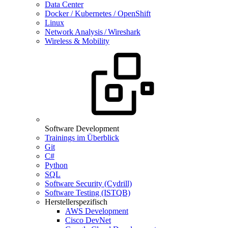
Data Center
Docker / Kubernetes / OpenShift
Linux
Network Analysis / Wireshark
Wireless & Mobility
Software Development
Trainings im Überblick
Git
C#
Python
SQL
Software Security (Cydrill)
Software Testing (ISTQB)
Herstellerspezifisch
AWS Development
Cisco DevNet