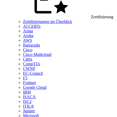
Zertifizierung
Zertifizierungen im Überblick
AI CERTs
Arista
Aruba
AWS
Barracuda
Cisco
Cisco Multicloud
Citrix
CompTIA
CWNP
EC-Council
F5
Fortinet
Google Cloud
IBM
ISACA
ISC2
ITIL®
Juniper
Microsoft