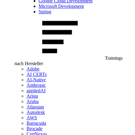
Google Cloud Development
Microsoft Development
Spring
Trainings
nach Hersteller
Adobe
AI CERTs
AI-Native
Anthropic
appliedAI
Arista
Aruba
Atlassian
Autodesk
AWS
Barracuda
Brocade
CertNexus