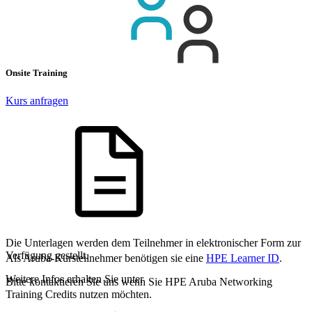
Onsite Training
Kurs anfragen
Die Unterlagen werden dem Teilnehmer in elektronischer Form zur
Verfügung gestellt.
Als Aruba-Kursteilnehmer benötigen sie eine
HPE Learner ID
.
Weitere Infos erhalten Sie unter
Bitte kontaktieren Sie uns wenn Sie HPE Aruba Networking
Training Credits nutzen möchten.