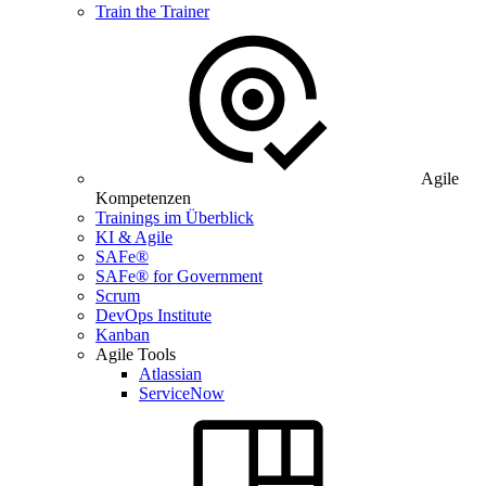
Train the Trainer
Agile
Kompetenzen
Trainings im Überblick
KI & Agile
SAFe®
SAFe® for Government
Scrum
DevOps Institute
Kanban
Agile Tools
Atlassian
ServiceNow