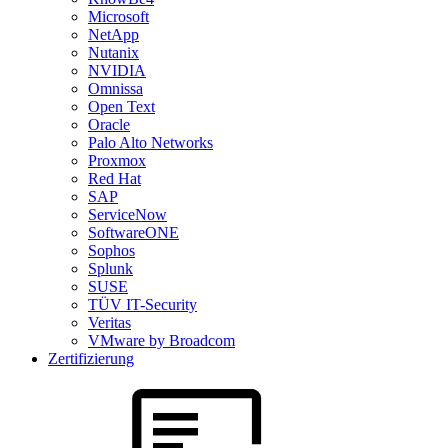
Microsoft
NetApp
Nutanix
NVIDIA
Omnissa
Open Text
Oracle
Palo Alto Networks
Proxmox
Red Hat
SAP
ServiceNow
SoftwareONE
Sophos
Splunk
SUSE
TÜV IT-Security
Veritas
VMware by Broadcom
Zertifizierung