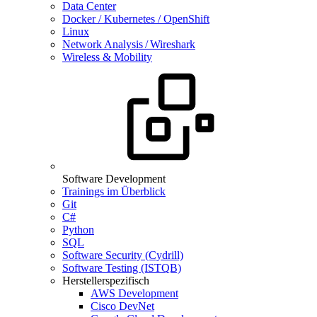
Data Center
Docker / Kubernetes / OpenShift
Linux
Network Analysis / Wireshark
Wireless & Mobility
Software Development
Trainings im Überblick
Git
C#
Python
SQL
Software Security (Cydrill)
Software Testing (ISTQB)
Herstellerspezifisch
AWS Development
Cisco DevNet