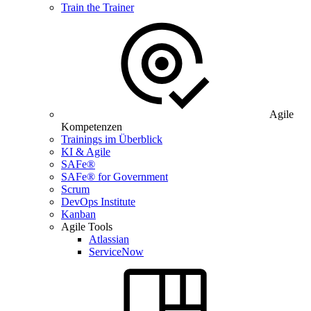
Train the Trainer
Agile
Kompetenzen
Trainings im Überblick
KI & Agile
SAFe®
SAFe® for Government
Scrum
DevOps Institute
Kanban
Agile Tools
Atlassian
ServiceNow