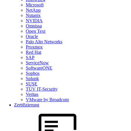
Microsoft
NetApp
Nutanix
NVIDIA
Omnissa
Open Text
Oracle
Palo Alto Networks
Proxmox
Red Hat
SAP
ServiceNow
SoftwareONE
Sophos
Splunk
SUSE
TÜV IT-Security
Veritas
VMware by Broadcom
Zertifizierung