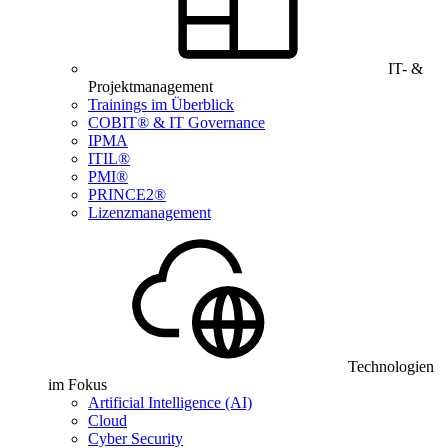
IT- &
Projektmanagement
Trainings im Überblick
COBIT® & IT Governance
IPMA
ITIL®
PMI®
PRINCE2®
Lizenzmanagement
Technologien
im Fokus
Artificial Intelligence (AI)
Cloud
Cyber Security