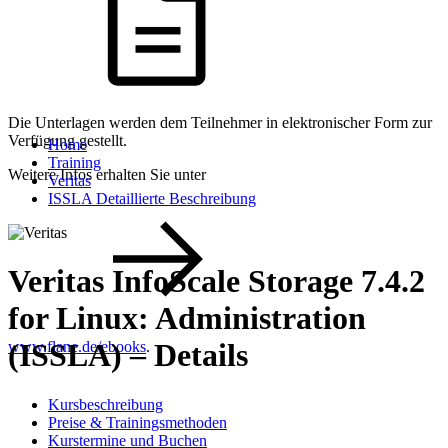
Die Unterlagen werden dem Teilnehmer in elektronischer Form zur
Verfügung gestellt.
Home
Training
Weitere Infos erhalten Sie unter
Veritas
ISSLA Detaillierte Beschreibung
Veritas InfoScale Storage 7.4.2
for Linux: Administration
(ISSLA) – Details
www.flane.de/ebooks
.
Kursbeschreibung
Preise & Trainingsmethoden
Kurstermine und Buchen