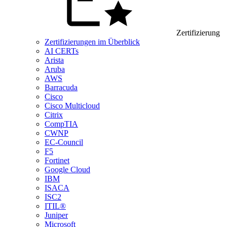
Zertifizierung
Zertifizierungen im Überblick
AI CERTs
Arista
Aruba
AWS
Barracuda
Cisco
Cisco Multicloud
Citrix
CompTIA
CWNP
EC-Council
F5
Fortinet
Google Cloud
IBM
ISACA
ISC2
ITIL®
Juniper
Microsoft