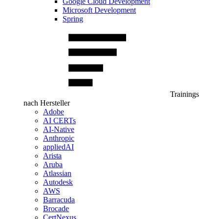
Google Cloud Development
Microsoft Development
Spring
Trainings
nach Hersteller
Adobe
AI CERTs
AI-Native
Anthropic
appliedAI
Arista
Aruba
Atlassian
Autodesk
AWS
Barracuda
Brocade
CertNexus