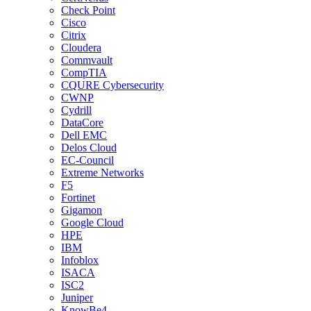
Check Point
Cisco
Citrix
Cloudera
Commvault
CompTIA
CQURE Cybersecurity
CWNP
Cydrill
DataCore
Dell EMC
Delos Cloud
EC-Council
Extreme Networks
F5
Fortinet
Gigamon
Google Cloud
HPE
IBM
Infoblox
ISACA
ISC2
Juniper
KnowBe4