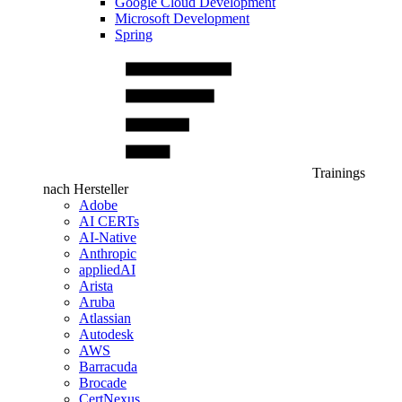
Google Cloud Development
Microsoft Development
Spring
Trainings
nach Hersteller
Adobe
AI CERTs
AI-Native
Anthropic
appliedAI
Arista
Aruba
Atlassian
Autodesk
AWS
Barracuda
Brocade
CertNexus