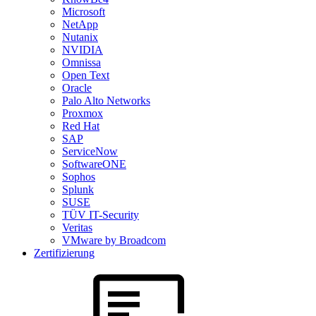
Microsoft
NetApp
Nutanix
NVIDIA
Omnissa
Open Text
Oracle
Palo Alto Networks
Proxmox
Red Hat
SAP
ServiceNow
SoftwareONE
Sophos
Splunk
SUSE
TÜV IT-Security
Veritas
VMware by Broadcom
Zertifizierung