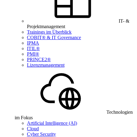
IT- &
Projektmanagement
Trainings im Überblick
COBIT® & IT Governance
IPMA
ITIL®
PMI®
PRINCE2®
Lizenzmanagement
Technologien
im Fokus
Artificial Intelligence (AI)
Cloud
Cyber Security