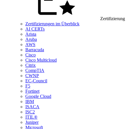
Zertifizierung
Zertifizierungen im Überblick
AI CERTs
Arista
Aruba
AWS
Barracuda
Cisco
Cisco Multicloud
Citrix
CompTIA
CWNP
EC-Council
F5
Fortinet
Google Cloud
IBM
ISACA
ISC2
ITIL®
Juniper
Microsoft