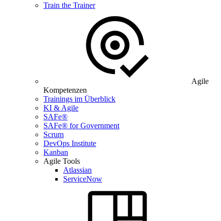
Train the Trainer
Agile
Kompetenzen
Trainings im Überblick
KI & Agile
SAFe®
SAFe® for Government
Scrum
DevOps Institute
Kanban
Agile Tools
Atlassian
ServiceNow