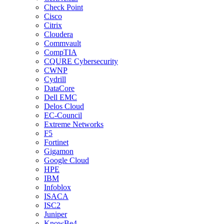
Check Point
Cisco
Citrix
Cloudera
Commvault
CompTIA
CQURE Cybersecurity
CWNP
Cydrill
DataCore
Dell EMC
Delos Cloud
EC-Council
Extreme Networks
F5
Fortinet
Gigamon
Google Cloud
HPE
IBM
Infoblox
ISACA
ISC2
Juniper
KnowBe4