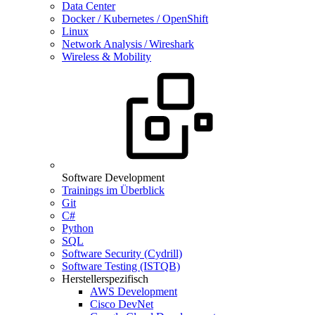
Data Center
Docker / Kubernetes / OpenShift
Linux
Network Analysis / Wireshark
Wireless & Mobility
Software Development
Trainings im Überblick
Git
C#
Python
SQL
Software Security (Cydrill)
Software Testing (ISTQB)
Herstellerspezifisch
AWS Development
Cisco DevNet