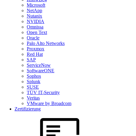
Microsoft
NetApp
Nutanix
NVIDIA
Omnissa
Open Text
Oracle
Palo Alto Networks
Proxmox
Red Hat
SAP
ServiceNow
SoftwareONE
Sophos
Splunk
SUSE
TÜV IT-Security
Veritas
VMware by Broadcom
Zertifizierung