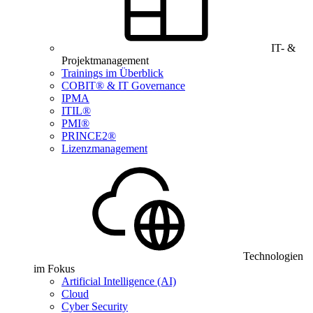
IT- &
Projektmanagement
Trainings im Überblick
COBIT® & IT Governance
IPMA
ITIL®
PMI®
PRINCE2®
Lizenzmanagement
Technologien
im Fokus
Artificial Intelligence (AI)
Cloud
Cyber Security