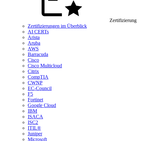
Zertifizierung
Zertifizierungen im Überblick
AI CERTs
Arista
Aruba
AWS
Barracuda
Cisco
Cisco Multicloud
Citrix
CompTIA
CWNP
EC-Council
F5
Fortinet
Google Cloud
IBM
ISACA
ISC2
ITIL®
Juniper
Microsoft