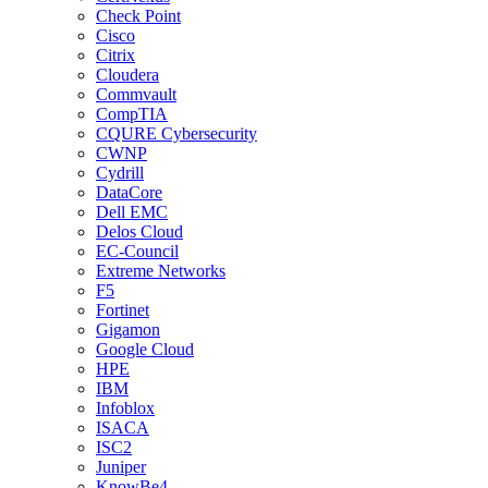
Check Point
Cisco
Citrix
Cloudera
Commvault
CompTIA
CQURE Cybersecurity
CWNP
Cydrill
DataCore
Dell EMC
Delos Cloud
EC-Council
Extreme Networks
F5
Fortinet
Gigamon
Google Cloud
HPE
IBM
Infoblox
ISACA
ISC2
Juniper
KnowBe4