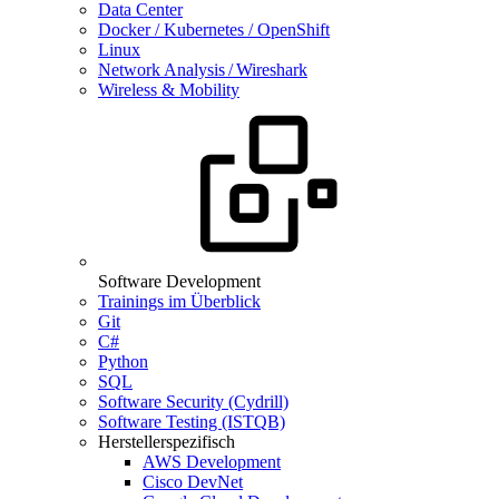
Data Center
Docker / Kubernetes / OpenShift
Linux
Network Analysis / Wireshark
Wireless & Mobility
Software Development
Trainings im Überblick
Git
C#
Python
SQL
Software Security (Cydrill)
Software Testing (ISTQB)
Herstellerspezifisch
AWS Development
Cisco DevNet