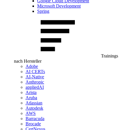
Google Cloud Development
Microsoft Development
Spring
Trainings
nach Hersteller
Adobe
AI CERTs
AI-Native
Anthropic
appliedAI
Arista
Aruba
Atlassian
Autodesk
AWS
Barracuda
Brocade
CertNexus