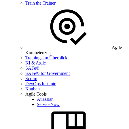
Train the Trainer
Agile
Kompetenzen
Trainings im Überblick
KI & Agile
SAFe®
SAFe® for Government
Scrum
DevOps Institute
Kanban
Agile Tools
Atlassian
ServiceNow