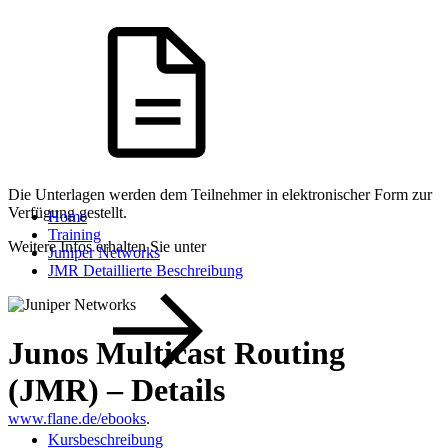
Die Unterlagen werden dem Teilnehmer in elektronischer Form zur
Verfügung gestellt.
Home
Training
Weitere Infos erhalten Sie unter
Juniper Networks
JMR Detaillierte Beschreibung
Junos Multicast Routing
(JMR) – Details
www.flane.de/ebooks
.
Kursbeschreibung