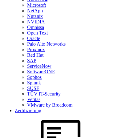
Microsoft
NetApp
Nutanix
NVIDIA
Omnissa
Open Text
Oracle
Palo Alto Networks
Proxmox
Red Hat
SAP
ServiceNow
SoftwareONE
Sophos
Splunk
SUSE
TÜV IT-Security
Veritas
VMware by Broadcom
Zertifizierung