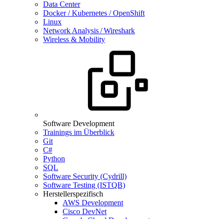
Data Center
Docker / Kubernetes / OpenShift
Linux
Network Analysis / Wireshark
Wireless & Mobility
Software Development
Trainings im Überblick
Git
C#
Python
SQL
Software Security (Cydrill)
Software Testing (ISTQB)
Herstellerspezifisch
AWS Development
Cisco DevNet