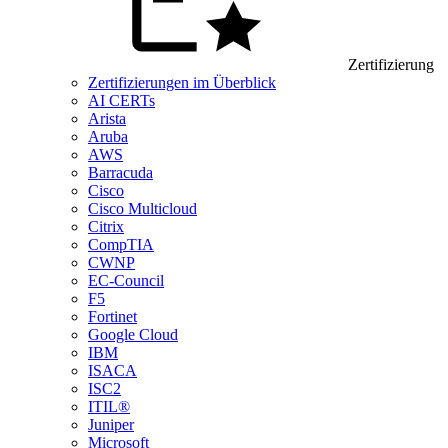
Zertifizierung
Zertifizierungen im Überblick
AI CERTs
Arista
Aruba
AWS
Barracuda
Cisco
Cisco Multicloud
Citrix
CompTIA
CWNP
EC-Council
F5
Fortinet
Google Cloud
IBM
ISACA
ISC2
ITIL®
Juniper
Microsoft