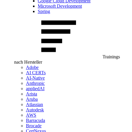
Google Cloud Development
Microsoft Development
Spring
Trainings
nach Hersteller
Adobe
AI CERTs
AI-Native
Anthropic
appliedAI
Arista
Aruba
Atlassian
Autodesk
AWS
Barracuda
Brocade
CertNexus