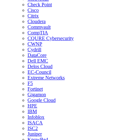
Check Point
Cisco
Citrix
Cloudera
Commvault
CompTIA
CQURE Cybersecurity
CWNP
Cydrill
DataCore
Dell EMC
Delos Cloud
EC-Council
Extreme Networks
F5
Fortinet
Gigamon
Google Cloud
HPE
IBM
Infoblox
ISACA
ISC2
Juniper
KnowBe4