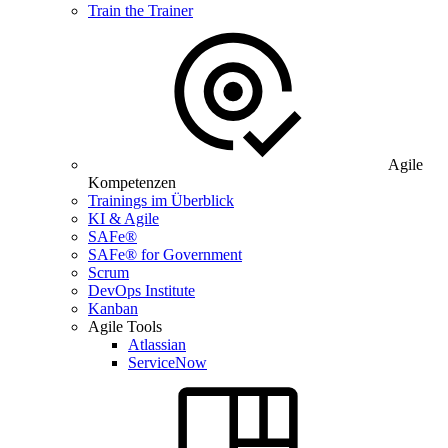
Train the Trainer
Agile
Kompetenzen
Trainings im Überblick
KI & Agile
SAFe®
SAFe® for Government
Scrum
DevOps Institute
Kanban
Agile Tools
Atlassian
ServiceNow