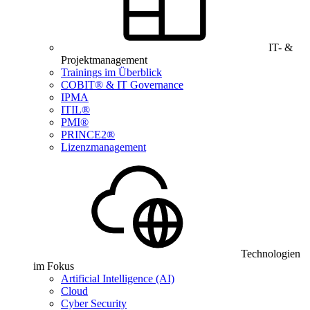
IT- &
Projektmanagement
Trainings im Überblick
COBIT® & IT Governance
IPMA
ITIL®
PMI®
PRINCE2®
Lizenzmanagement
Technologien
im Fokus
Artificial Intelligence (AI)
Cloud
Cyber Security