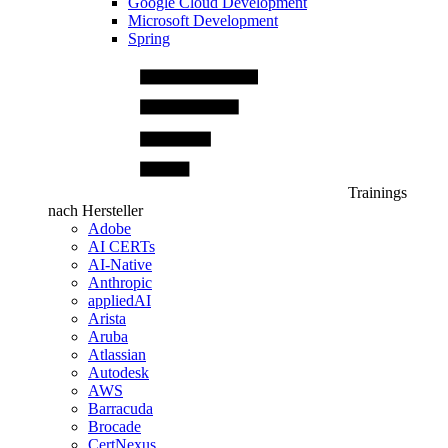
Google Cloud Development
Microsoft Development
Spring
Trainings
nach Hersteller
Adobe
AI CERTs
AI-Native
Anthropic
appliedAI
Arista
Aruba
Atlassian
Autodesk
AWS
Barracuda
Brocade
CertNexus