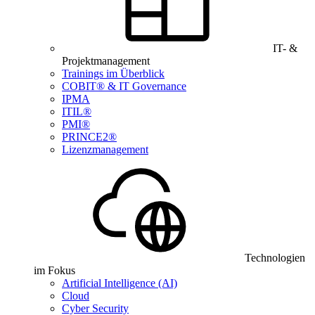
IT- &
Projektmanagement
Trainings im Überblick
COBIT® & IT Governance
IPMA
ITIL®
PMI®
PRINCE2®
Lizenzmanagement
Technologien
im Fokus
Artificial Intelligence (AI)
Cloud
Cyber Security