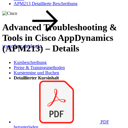
APM213 Detaillierte Beschreibung
Advanced Troubleshooting &
Tools in Cisco AppDynamics
(APM213) – Details
www.flane.de/ebooks
.
Kursbeschreibung
Preise & Trainingsmethoden
Kurstermine und Buchen
Detaillierter Kursinhalt
PDF
herunterladen