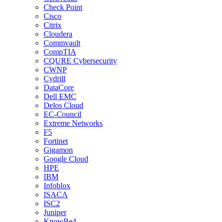
Check Point
Cisco
Citrix
Cloudera
Commvault
CompTIA
CQURE Cybersecurity
CWNP
Cydrill
DataCore
Dell EMC
Delos Cloud
EC-Council
Extreme Networks
F5
Fortinet
Gigamon
Google Cloud
HPE
IBM
Infoblox
ISACA
ISC2
Juniper
KnowBe4