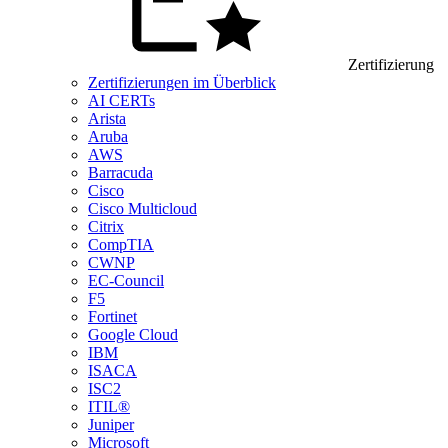
Zertifizierung
Zertifizierungen im Überblick
AI CERTs
Arista
Aruba
AWS
Barracuda
Cisco
Cisco Multicloud
Citrix
CompTIA
CWNP
EC-Council
F5
Fortinet
Google Cloud
IBM
ISACA
ISC2
ITIL®
Juniper
Microsoft