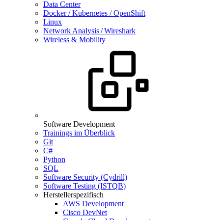
Data Center
Docker / Kubernetes / OpenShift
Linux
Network Analysis / Wireshark
Wireless & Mobility
Software Development
Trainings im Überblick
Git
C#
Python
SQL
Software Security (Cydrill)
Software Testing (ISTQB)
Herstellerspezifisch
AWS Development
Cisco DevNet