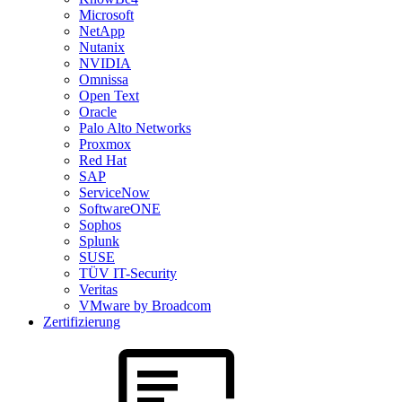
Microsoft
NetApp
Nutanix
NVIDIA
Omnissa
Open Text
Oracle
Palo Alto Networks
Proxmox
Red Hat
SAP
ServiceNow
SoftwareONE
Sophos
Splunk
SUSE
TÜV IT-Security
Veritas
VMware by Broadcom
Zertifizierung