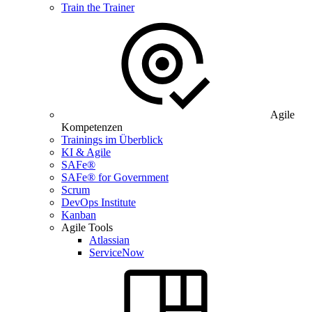
Train the Trainer
Agile
Kompetenzen
Trainings im Überblick
KI & Agile
SAFe®
SAFe® for Government
Scrum
DevOps Institute
Kanban
Agile Tools
Atlassian
ServiceNow