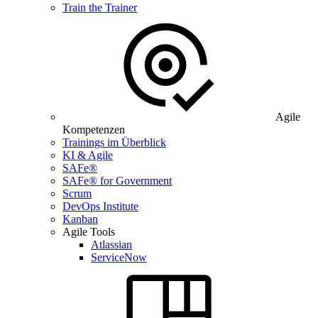
Train the Trainer
Agile
Kompetenzen
Trainings im Überblick
KI & Agile
SAFe®
SAFe® for Government
Scrum
DevOps Institute
Kanban
Agile Tools
Atlassian
ServiceNow