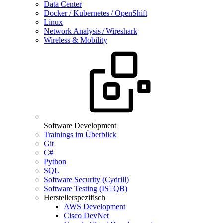
Data Center
Docker / Kubernetes / OpenShift
Linux
Network Analysis / Wireshark
Wireless & Mobility
Software Development
Trainings im Überblick
Git
C#
Python
SQL
Software Security (Cydrill)
Software Testing (ISTQB)
Herstellerspezifisch
AWS Development
Cisco DevNet