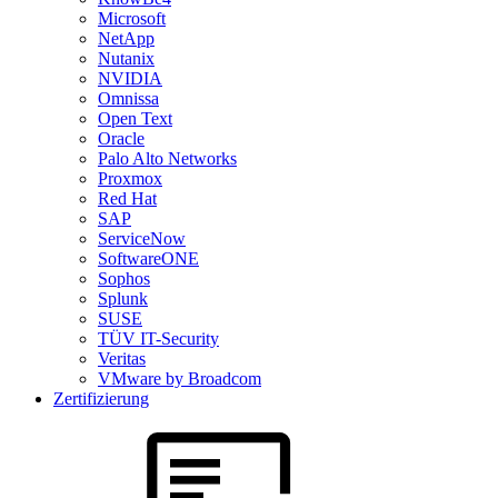
Microsoft
NetApp
Nutanix
NVIDIA
Omnissa
Open Text
Oracle
Palo Alto Networks
Proxmox
Red Hat
SAP
ServiceNow
SoftwareONE
Sophos
Splunk
SUSE
TÜV IT-Security
Veritas
VMware by Broadcom
Zertifizierung