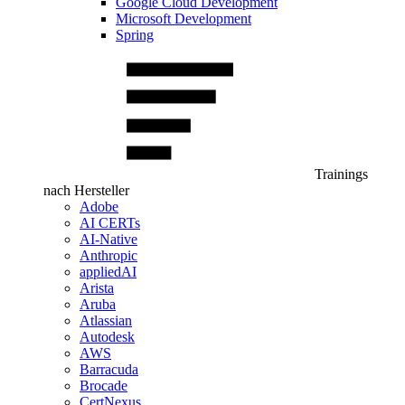
Google Cloud Development
Microsoft Development
Spring
Trainings
nach Hersteller
Adobe
AI CERTs
AI-Native
Anthropic
appliedAI
Arista
Aruba
Atlassian
Autodesk
AWS
Barracuda
Brocade
CertNexus