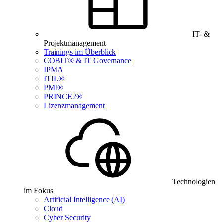
IT- &
Projektmanagement
Trainings im Überblick
COBIT® & IT Governance
IPMA
ITIL®
PMI®
PRINCE2®
Lizenzmanagement
Technologien
im Fokus
Artificial Intelligence (AI)
Cloud
Cyber Security