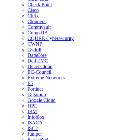
Check Point
Cisco
Citrix
Cloudera
Commvault
CompTIA
CQURE Cybersecurity
CWNP
Cydrill
DataCore
Dell EMC
Delos Cloud
EC-Council
Extreme Networks
F5
Fortinet
Gigamon
Google Cloud
HPE
IBM
Infoblox
ISACA
ISC2
Juniper
KnowBe4