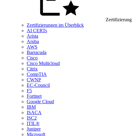
Zertifizierung
Zertifizierungen im Überblick
AI CERTs
Arista
Aruba
AWS
Barracuda
Cisco
Cisco Multicloud
Citrix
CompTIA
CWNP
EC-Council
F5
Fortinet
Google Cloud
IBM
ISACA
ISC2
ITIL®
Juniper
Microsoft