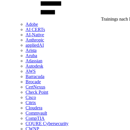
Trainings nach 
Adobe
AI CERTs
AI-Native
Anthropic
appliedAI
Arista
Aruba
Atlassian
Autodesk
AWS
Barracuda
Brocade
CertNexus
Check Point
Cisco
Citrix
Cloudera
Commvault
CompTIA
CQURE Cybersecurity
CWNP