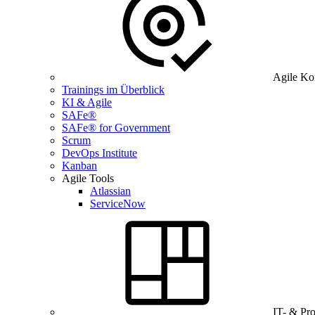
Agile Ko
Trainings im Überblick
KI & Agile
SAFe®
SAFe® for Government
Scrum
DevOps Institute
Kanban
Agile Tools
Atlassian
ServiceNow
IT- & Pr