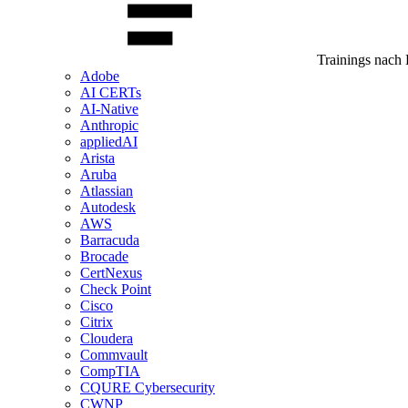
Trainings nach 
Adobe
AI CERTs
AI-Native
Anthropic
appliedAI
Arista
Aruba
Atlassian
Autodesk
AWS
Barracuda
Brocade
CertNexus
Check Point
Cisco
Citrix
Cloudera
Commvault
CompTIA
CQURE Cybersecurity
CWNP