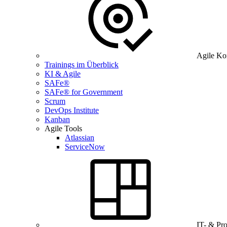
Agile Ko
Trainings im Überblick
KI & Agile
SAFe®
SAFe® for Government
Scrum
DevOps Institute
Kanban
Agile Tools
Atlassian
ServiceNow
IT- & Pr