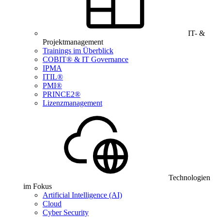
IT- &
Projektmanagement
Trainings im Überblick
COBIT® & IT Governance
IPMA
ITIL®
PMI®
PRINCE2®
Lizenzmanagement
Technologien
im Fokus
Artificial Intelligence (AI)
Cloud
Cyber Security