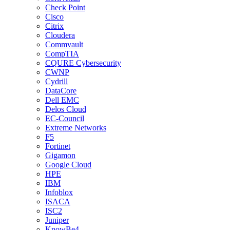
Check Point
Cisco
Citrix
Cloudera
Commvault
CompTIA
CQURE Cybersecurity
CWNP
Cydrill
DataCore
Dell EMC
Delos Cloud
EC-Council
Extreme Networks
F5
Fortinet
Gigamon
Google Cloud
HPE
IBM
Infoblox
ISACA
ISC2
Juniper
KnowBe4