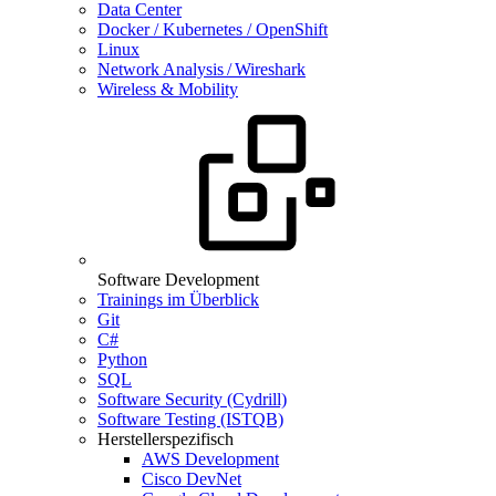
Data Center
Docker / Kubernetes / OpenShift
Linux
Network Analysis / Wireshark
Wireless & Mobility
Software Development
Trainings im Überblick
Git
C#
Python
SQL
Software Security (Cydrill)
Software Testing (ISTQB)
Herstellerspezifisch
AWS Development
Cisco DevNet