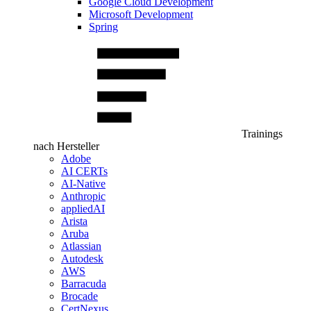
Google Cloud Development
Microsoft Development
Spring
Trainings
nach Hersteller
Adobe
AI CERTs
AI-Native
Anthropic
appliedAI
Arista
Aruba
Atlassian
Autodesk
AWS
Barracuda
Brocade
CertNexus