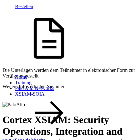
Bestellen
Die Unterlagen werden dem Teilnehmer in elektronischer Form zur
Verfügung gestellt.
Home
Training
Weitere Infos erhalten Sie unter
Palo Alto Networks
XSIAM-SOIA
Cortex XSIAM: Security
Operations, Integration and