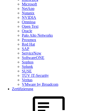
Microsoft
NetApp
Nutanix
NVIDIA
Omnissa
Open Text
Oracle
Palo Alto Networks
Proxmox
Red Hat
SAP
ServiceNow
SoftwareONE
Sophos
Splunk
SUSE
TÜV IT-Security
Veritas
VMware by Broadcom
Zertifizierung