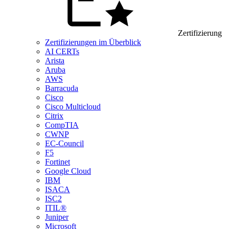
Zertifizierung
Zertifizierungen im Überblick
AI CERTs
Arista
Aruba
AWS
Barracuda
Cisco
Cisco Multicloud
Citrix
CompTIA
CWNP
EC-Council
F5
Fortinet
Google Cloud
IBM
ISACA
ISC2
ITIL®
Juniper
Microsoft