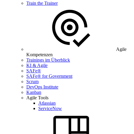
Train the Trainer
Agile
Kompetenzen
Trainings im Überblick
KI & Agile
SAFe®
SAFe® for Government
Scrum
DevOps Institute
Kanban
Agile Tools
Atlassian
ServiceNow