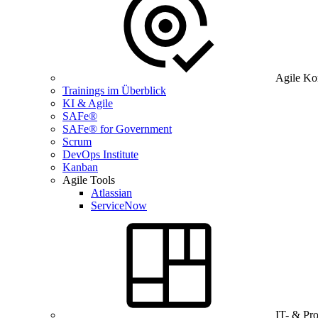
Agile Ko
Trainings im Überblick
KI & Agile
SAFe®
SAFe® for Government
Scrum
DevOps Institute
Kanban
Agile Tools
Atlassian
ServiceNow
IT- & Pr