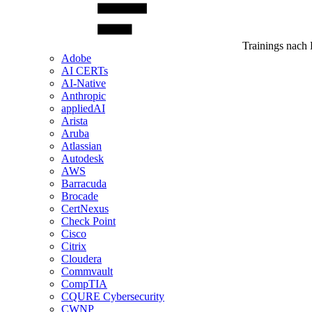
Trainings nach 
Adobe
AI CERTs
AI-Native
Anthropic
appliedAI
Arista
Aruba
Atlassian
Autodesk
AWS
Barracuda
Brocade
CertNexus
Check Point
Cisco
Citrix
Cloudera
Commvault
CompTIA
CQURE Cybersecurity
CWNP